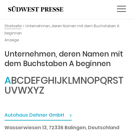
Startseite
»
Unternehmen, deren Namen mit dem Buchstaben A
beginnen
Anzeige
Unternehmen, deren Namen mit
dem Buchstaben A beginnen
A
B
C
D
E
F
G
H
I
J
K
L
M
N
O
P
Q
R
S
T
U
V
W
X
Y
Z
Autohaus Dehner GmbH
Wasserwiesen 13, 72336 Balingen, Deutschland