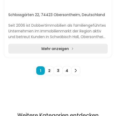
Schlossgärten 22, 74423 Obersontheim, Deutschland
Seit 2006 ist Dobbertimmobilien als familiengeführtes
Unternehmen im Immobilienmarkt der Region aktiv
und betreut Kunden in Schwäbisch Hall, Obersontheim,
Gaildorf, Crailsheim sowie im Großraum Stutt...
Mehr anzeigen
1
2
3
4
Weitere Kategorien entdecken