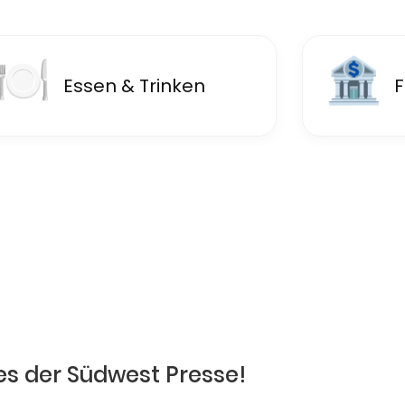
🍽
🏦
Essen & Trinken
F
es der Südwest Presse!