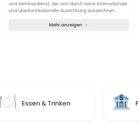
und Seminardienst, der sich durch seine internationale
und überkonfessionelle Ausrichtung auszeichnet.
Dieser Dienst bietet eine breite Palette an...
Mehr anzeigen
🍽
🏦
Essen & Trinken
F