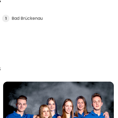
s
Bad Brückenau
1
s