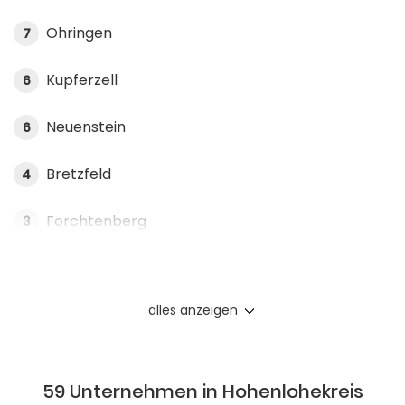
Ohringen
7
Kupferzell
6
Neuenstein
6
Bretzfeld
4
Forchtenberg
3
alles anzeigen
59 Unternehmen in Hohenlohekreis