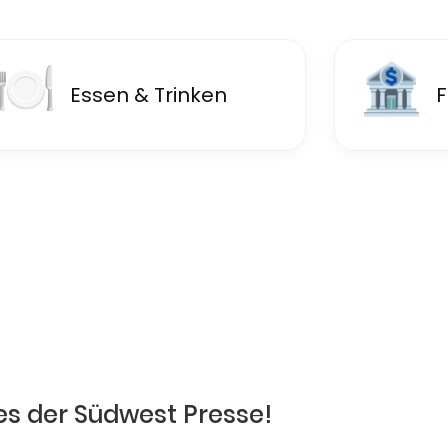
🍽
🏦
Essen & Trinken
F
es der Südwest Presse!