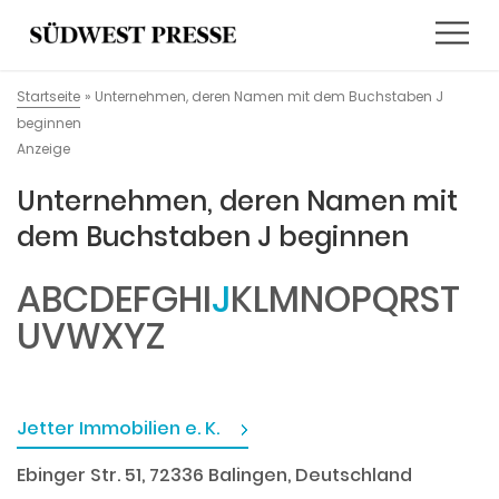
Startseite
»
Unternehmen, deren Namen mit dem Buchstaben J
beginnen
Anzeige
Unternehmen, deren Namen mit
dem Buchstaben J beginnen
A
B
C
D
E
F
G
H
I
J
K
L
M
N
O
P
Q
R
S
T
U
V
W
X
Y
Z
Jetter Immobilien e. K.
Ebinger Str. 51, 72336 Balingen, Deutschland