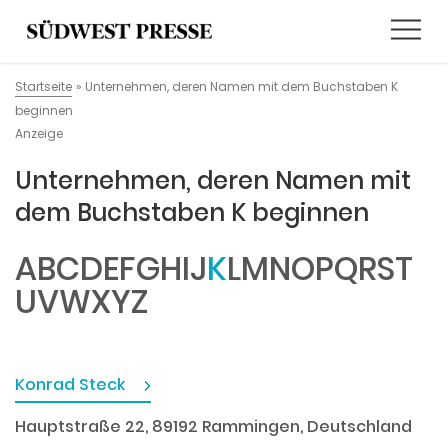
Startseite
»
Unternehmen, deren Namen mit dem Buchstaben K
beginnen
Anzeige
Unternehmen, deren Namen mit
dem Buchstaben K beginnen
A
B
C
D
E
F
G
H
I
J
K
L
M
N
O
P
Q
R
S
T
U
V
W
X
Y
Z
Konrad Steck
Hauptstraße 22, 89192 Rammingen, Deutschland