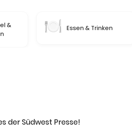
🍽
🏦
Essen & Trinken
F
es der Südwest Presse!