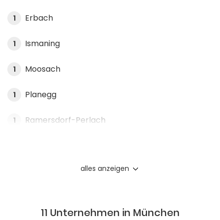
Erbach
1
Ismaning
1
Moosach
1
Planegg
1
Ramersdorf-Perlach
1
alles anzeigen
11 Unternehmen in München