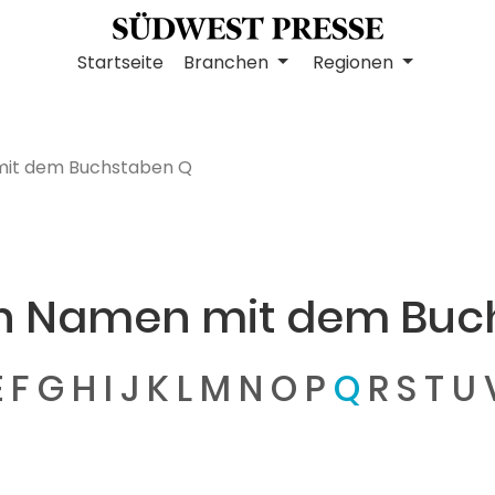
Startseite
Branchen
Regionen
mit dem Buchstaben Q
n Namen mit dem Buc
E
F
G
H
I
J
K
L
M
N
O
P
Q
R
S
T
U