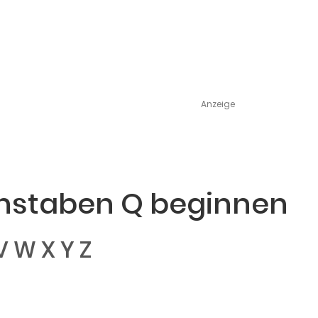
Anzeige
hstaben Q beginnen
V
W
X
Y
Z