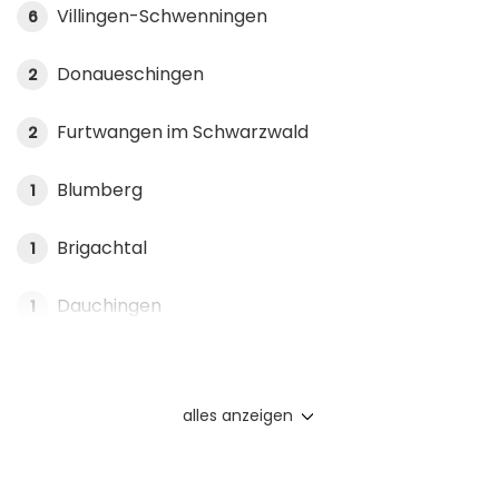
Villingen-Schwenningen
6
Donaueschingen
2
Furtwangen im Schwarzwald
2
Blumberg
1
Brigachtal
1
Dauchingen
1
alles anzeigen