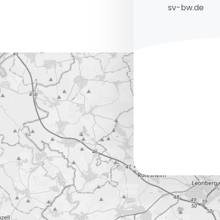
sv-bw.de