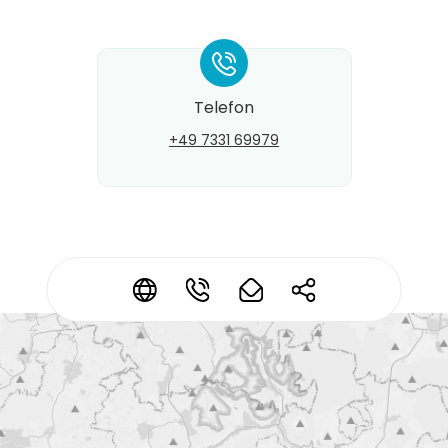
*
Telefon
+49 7331 69979
Kontaktdaten ändern?
*
*
*
*