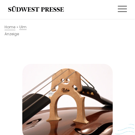
Home
»
Ulm
Anzeige