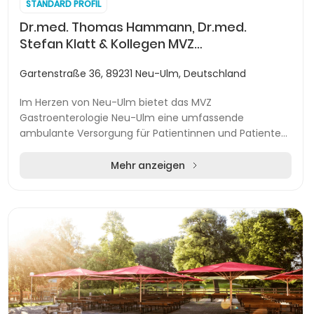
STANDARD PROFIL
Dr.med. Thomas Hammann, Dr.med.
Stefan Klatt & Kollegen MVZ
Gastroenterologie Neu-Ulm GmbH
Gartenstraße 36, 89231 Neu-Ulm, Deutschland
Im Herzen von Neu-Ulm bietet das MVZ
Gastroenterologie Neu-Ulm eine umfassende
ambulante Versorgung für Patientinnen und Patienten
mit Erkrankungen des Verdauungstrakts und der Leber.
Das Leistungssp...
Mehr anzeigen