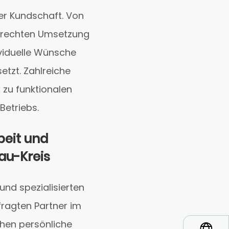
er Kundschaft. Von
hgerechten Umsetzung
viduelle Wünsche
tzt. Zahlreiche
 zu funktionalen
Betriebs.
beit und
au-Kreis
nd spezialisierten
ragten Partner im
ehen persönliche
*