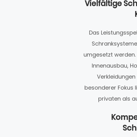
Vielfältige S
Das Leistungsspe
Schranksystemen
umgesetzt werden. D
Innenausbau, H
Verkleidungen
besonderer Fokus li
privaten als a
Kompet
Sch