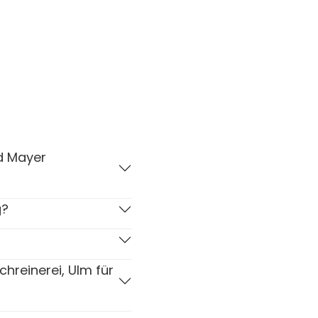
d Mayer
g?
reinerei, Ulm für