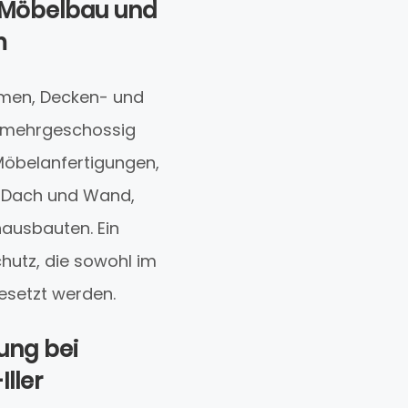
, Möbelbau und
m
emen, Decken- und
r mehrgeschossig
 Möbelanfertigungen,
 Dach und Wand,
ausbauten. Ein
chutz, die sowohl im
gesetzt werden.
ung bei
ller