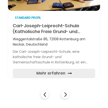
STANDARD PROFIL
Carl-Joseph-Leiprecht-Schule
(Katholische Freie Grund- und
Gemeinschaftsschule)
Weggentalstraße 85, 72108 Rottenburg am
Neckar, Deutschland
Die Carl-Joseph-Leiprecht-Schule, eine
katholische freie Grund- und
Gemeinschaftsschule in Rottenburg, ist ein
integraler Bestandteil der Stiftung der
Katholischen Schulen Carl-Joseph-Leiprecht
Mehr erfahren
und S...