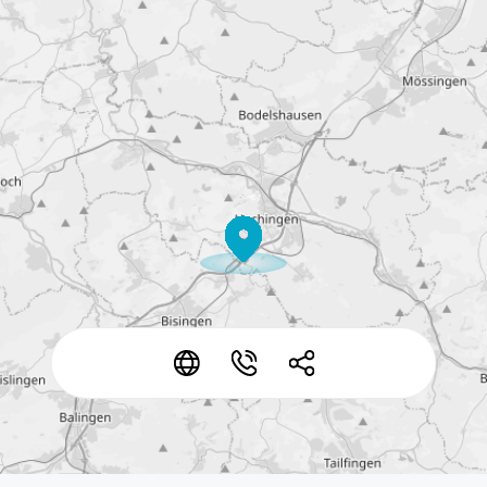
*
*
*