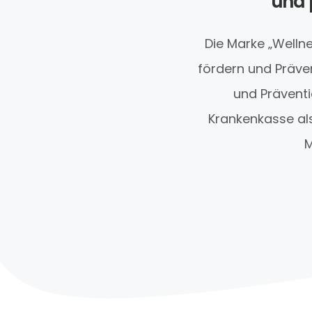
und 
Die Marke „Wellne
fördern und Präven
und Präventi
Krankenkasse als
M