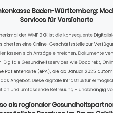
ankenkasse Baden-Württemberg: Mod
Services für Versicherte
smerkmal der WMF BKK ist die konsequente Digitalis
rsicherten eine Online-Geschäftsstelle zur Verfügu
 Hier lassen sich Anträge einreichen, Dokumente v
en. Digitale Gesundheitsservices wie Docdirekt, O
he Patientenakte (ePA), die ab Januar 2025 automa
das Angebot. Diese digitale Infrastruktur ermöglic
ion und umfassende Betreuung – unabhängig v
se als regionaler Gesundheitspartner