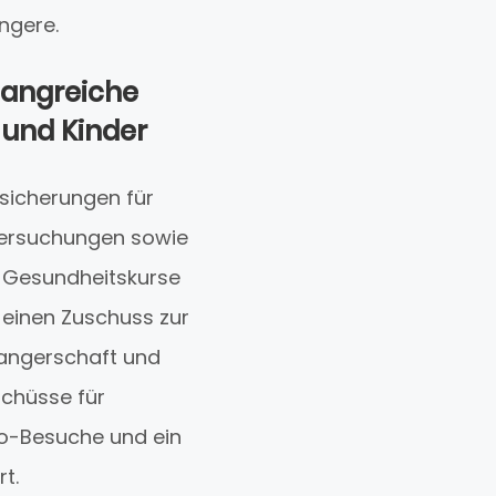
ngere.
fangreiche
 und Kinder
rsicherungen für
tersuchungen sowie
r Gesundheitskurse
 einen Zuschuss zur
angerschaft und
schüsse für
io-Besuche und ein
t.