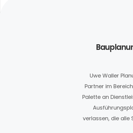
Bauplanun
Uwe Waller Planu
Partner im Bereic
Palette an Dienstl
Ausführungspla
verlassen, die all