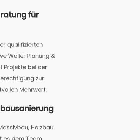
eratung für
r qualifizierten
Uwe Waller Planung &
t Projekte bei der
Berechtigung zur
tvollen Mehrwert.
ltbausanierung
Massivbau, Holzbau
ht es dem Team,