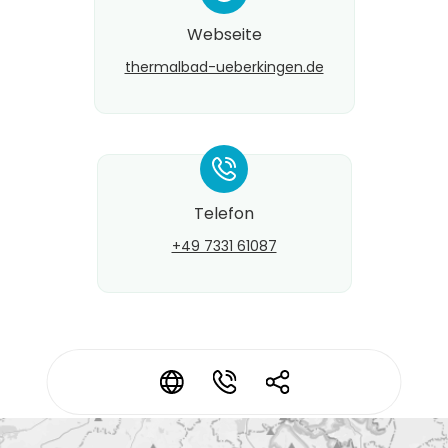
Webseite
thermalbad-ueberkingen.de
*
Telefon
+49 7331 61087
Kontaktdaten ändern?
*
*
*