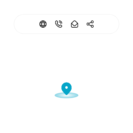
*
*
*
*