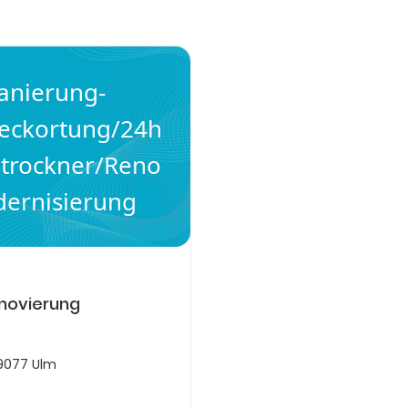
nierung-
eckortung/24h
trockner/Reno
ernisierung
novierung
er/Renovierung/Modernisierung
89077 Ulm