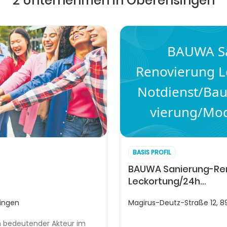
2 Unternehmen in Oberensingen
BAUWA Sa
Renovierung L
Notdienst/Bau
vierung/Mod
BASIS PROFIL
BAUWA Sanierung-Re
Leckortung/24h
Notdienst/Bautrockn
ingen
Magirus-Deutz-Straße 12, 
in bedeutender Akteur im