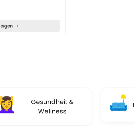
zeigen
🛋
💆‍♀️
Gesundheit &
Ha
Wellness