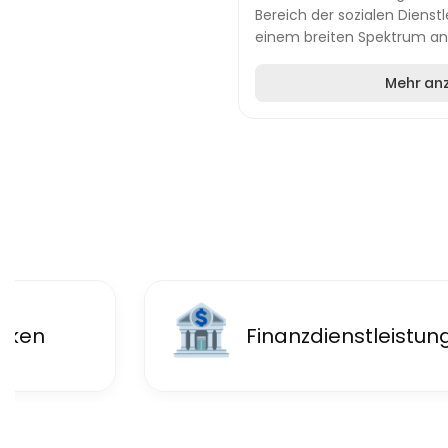
Bereich der sozialen Dienstl
einem breiten Spektrum an
Altenpflege, Behindertenhilfe
Mehr an
🏦
inken
Finanzdienstleistun