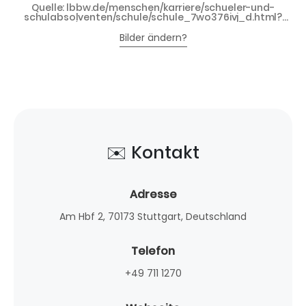
Quelle: lbbw.de/menschen/karriere/schueler-und-
schulabsolventen/schule/schule_7wo376ivj_d.html?
origin=/ausbildung - LBBW Landesbank Baden-
Württemberg
Bilder ändern?
✉️ Kontakt
Adresse
Am Hbf 2, 70173 Stuttgart, Deutschland
Telefon
+49 711 1270