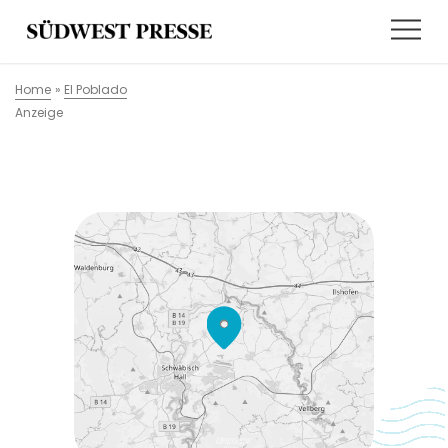
Home
»
El Poblado
Anzeige