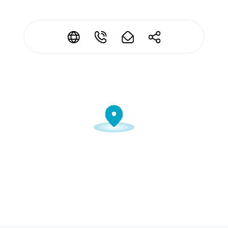
*
*
*
*