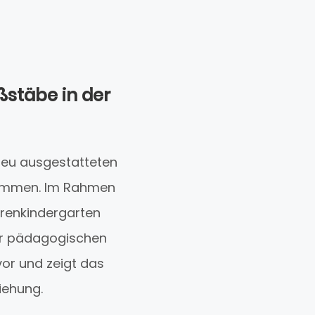
ßstäbe in der
eu ausgestatteten
enommen. Im Rahmen
ärenkindergarten
rer pädagogischen
vor und zeigt das
iehung.