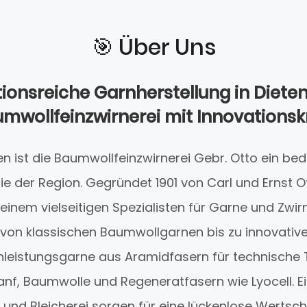
🎯️ Über Uns
tionsreiche Garnherstellung in Diete
mwollfeinzwirnerei mit Innovationsk
en ist die Baumwollfeinzwirnerei Gebr. Otto ein be
rie der Region. Gegründet 1901 von Carl und Ernst O
inem vielseitigen Spezialisten für Garne und Zwirn
 von klassischen Baumwollgarnen bis zu innovativ
leistungsgarne aus Aramidfasern für technische T
f, Baumwolle und Regeneratfasern wie Lyocell. Ei
 und Bleicherei sorgen für eine lückenlose Wertsc