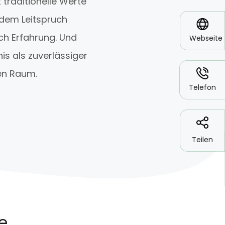
 traditionelle Werte
 dem Leitspruch
*
ch Erfahrung. Und
Webseite
nis als zuverlässiger
*
en Raum.
Telefon
Teilen