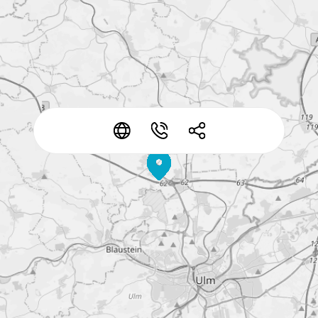
*
*
*