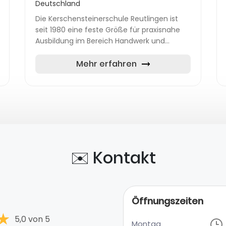
Deutschland
Die Kerschensteinerschule Reutlingen ist
seit 1980 eine feste Größe für praxisnahe
Ausbildung im Bereich Handwerk und
Technik in der Region. Als dualer Partner für
die Berufsausbildung und als Zentru...
Mehr erfahren
✉️ Kontakt
Öffnungszeiten
5,0 von 5
Montag