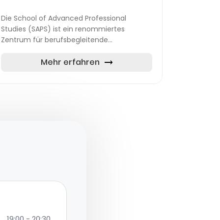
Die School of Advanced Professional
Studies (SAPS) ist ein renommiertes
Zentrum für berufsbegleitende
wissenschaftliche Weiterbildung in Ulm. In
Zusammenarbeit mit der Universität Ulm
Mehr erfahren
und der Technis...
19:00 - 20:30