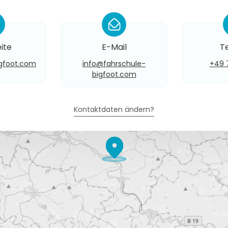
*
ite
E-Mail
T
igfoot.com
info@​fahrschule-
+49 
bigfoot.com
Kontaktdaten ändern?