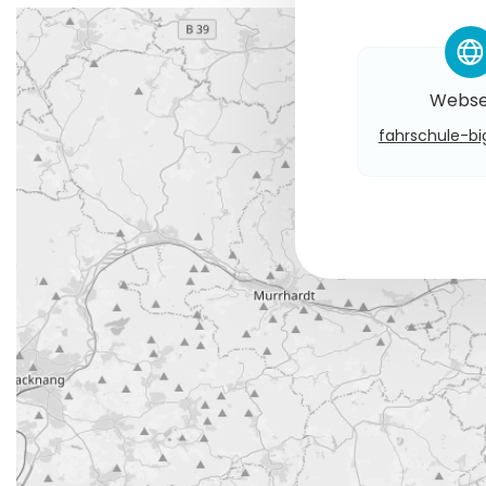
*
Webse
fahrschule-b