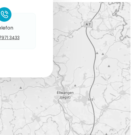
*
elefon
7971 3433