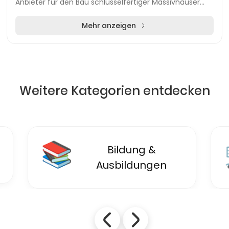
Anbieter für den Bau schlüsselfertiger Massivhäuser
zum Festpreis etabliert. Mit einem kla...
Mehr anzeigen
Weitere Kategorien entdecken
🛒
Einzelhandel &
Einkaufen