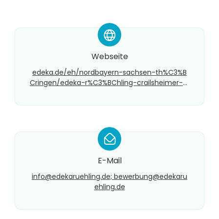
*
Webseite
edeka.de/eh/nordbayern-sachsen-th%C3%B
Cringen/edeka-r%C3%BChling-crailsheimer-st
ra%C3%9Fe-5/index.jsp
*
E-Mail
info@​edekaruehling.de; bewerbung@edekaru
ehling.de