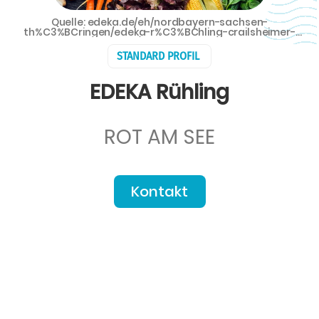
Quelle: edeka.de/eh/nordbayern-sachsen-
th%C3%BCringen/edeka-r%C3%BChling-crailsheimer-
stra%C3%9Fe-5/index.jsp - EDEKA Rühling
STANDARD PROFIL
EDEKA Rühling
ROT AM SEE
Kontakt