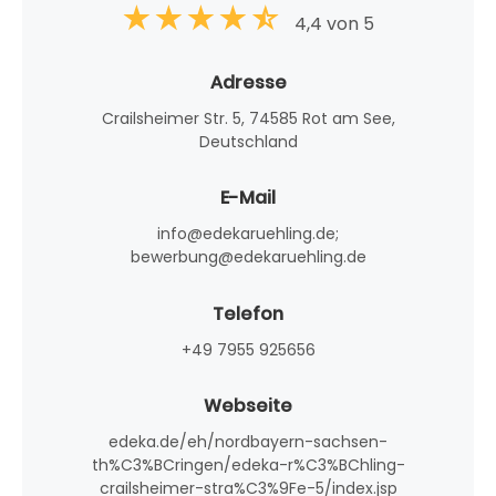
4,4 von 5
Adresse
Crailsheimer Str. 5, 74585 Rot am See,
Deutschland
E-Mail
info@edekaruehling.de;
bewerbung@edekaruehling.de
Telefon
+49 7955 925656
Webseite
edeka.de/eh/nordbayern-sachsen-
th%C3%BCringen/edeka-r%C3%BChling-
crailsheimer-stra%C3%9Fe-5/index.jsp