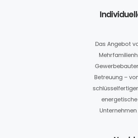
Individue
Das Angebot vo
Mehrfamilien
Gewerbebauten 
Betreuung – von
schlüsselfertig
energetische
Unternehmen 