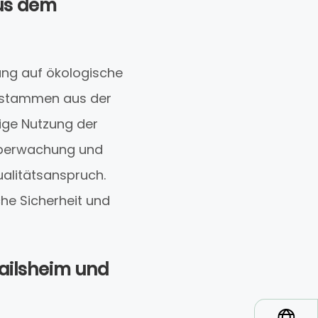
aus dem
ung auf ökologische
s stammen aus der
ige Nutzung der
düberwachung und
alitätsanspruch.
he Sicherheit und
railsheim und
*