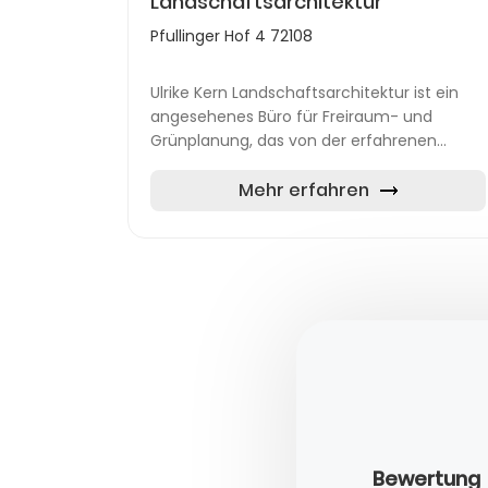
Landschaftsarchitektur
Pfullinger Hof 4 72108
Ulrike Kern Landschaftsarchitektur ist ein
angesehenes Büro für Freiraum- und
Grünplanung, das von der erfahrenen
Landschaftsarchitektin Ulrike Kern geleitet
wird. Das Büro hat seinen Sitz in Rottenb...
Mehr erfahren
Bewertung