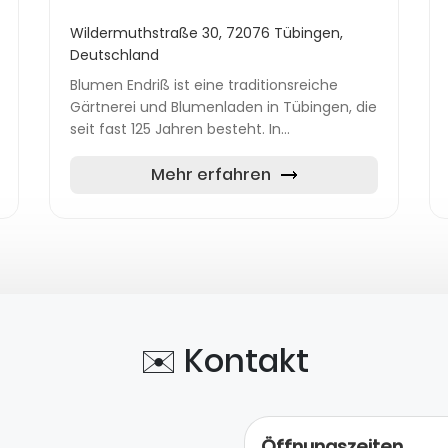
Wildermuthstraße 30, 72076 Tübingen,
Deutschland
Blumen Endriß ist eine traditionsreiche
Gärtnerei und Blumenladen in Tübingen, die
seit fast 125 Jahren besteht. In
unmittelbarer Nähe des
Universitätsklinikums Tübingen gelegen,
Mehr erfahren
bietet das Unternehm...
✉️ Kontakt
Öffnungszeiten