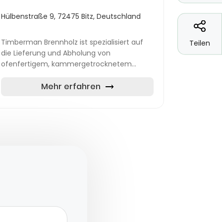
Hülbenstraße 9, 72475 Bitz, Deutschland
Timberman Brennholz ist spezialisiert auf
Teilen
die Lieferung und Abholung von
ofenfertigem, kammergetrocknetem
Brennholz im Zollernalbkreis. Vom zentral
gelegenen Brennholz-Zentrum in Bitz aus
Mehr erfahren
werden sowo...