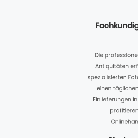
Fachkundig
Die profession
Antiquitäten er
spezialisierten Fo
einen tägliche
Einlieferungen 
profitier
Onlinehan