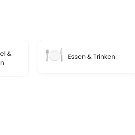
🍽
🏦
Essen & Trinken
F