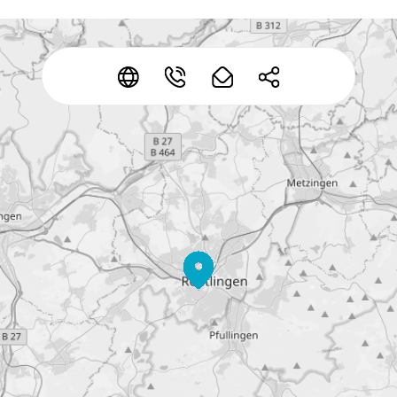
*
*
*
*