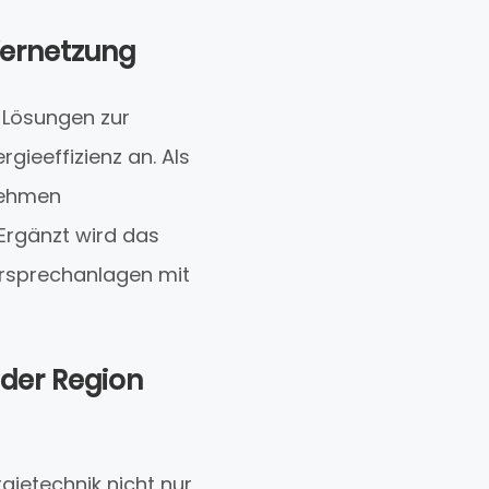
 Vernetzung
e Lösungen zur
gieeffizienz an. Als
rnehmen
Ergänzt wird das
ürsprechanlagen mit
 der Region
rgietechnik nicht nur