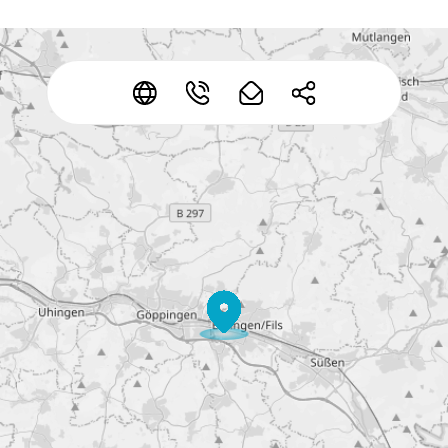
*
*
*
*