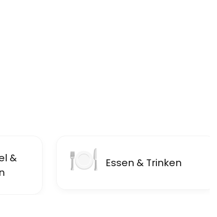
🍽
🏦
Essen & Trinken
Fi