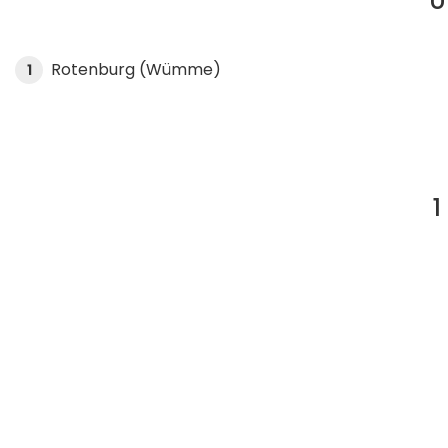
U
Rotenburg (Wümme)
1
1