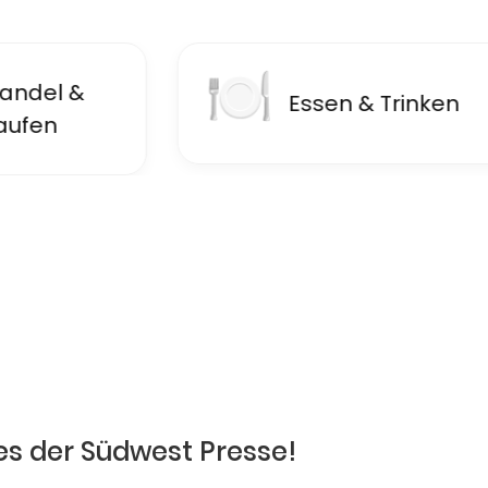
🍽
🏦
Essen & Trinken
F
es der Südwest Presse!