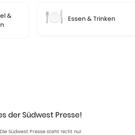
🍽
🏦
Essen & Trinken
F
es der Südwest Presse!
 Die Südwest Presse steht nicht nur