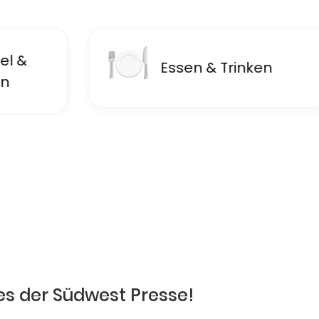
🍽
🏦
Essen & Trinken
F
es der Südwest Presse!