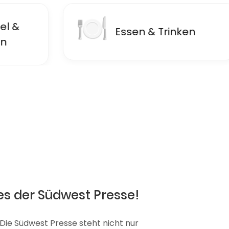
🍽
🏦
Essen & Trinken
F
es der Südwest Presse!
 Die Südwest Presse steht nicht nur