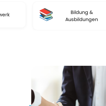
📚
Bildung &
erk
Ausbildungen