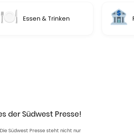
🍽
🏦
Essen & Trinken
F
es der Südwest Presse!
 Die Südwest Presse steht nicht nur