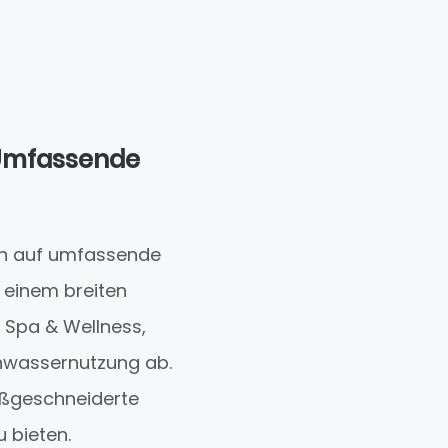
 Umfassende
ch auf umfassende
t einem breiten
 Spa & Wellness,
nwassernutzung ab.
aßgeschneiderte
u bieten.