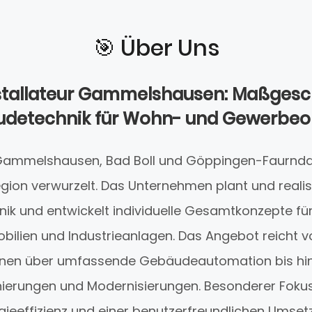
🎯️ Über Uns
nstallateur Gammelshausen: Maßgesc
detechnik für Wohn- und Gewerbeo
 Gammelshausen, Bad Boll und Göppingen-Faurndau 
Region verwurzelt. Das Unternehmen plant und reali
k und entwickelt individuelle Gesamtkonzepte f
lien und Industrieanlagen. Das Angebot reicht v
tionen über umfassende Gebäudeautomation bis hin
ierungen und Modernisierungen. Besonderer Fokus 
gieeffizienz und einer benutzerfreundlichen Umset