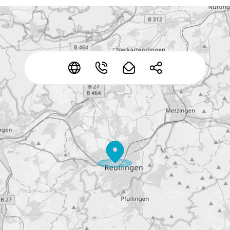
*
*
*
*