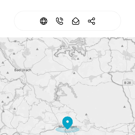
*
*
*
*
Kontaktdaten ändern?